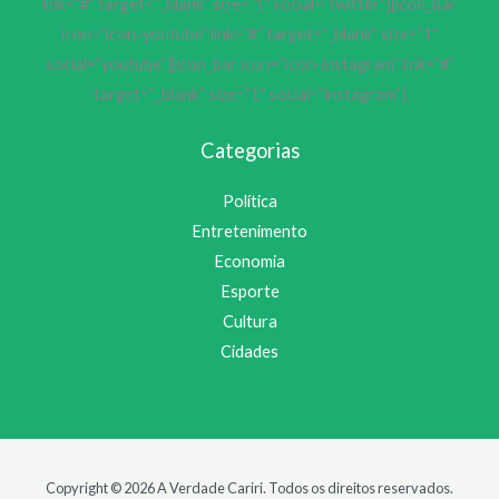
link=”#” target=”_blank” size=”1″ social=”twitter”][icon_bar
icon=”icon-youtube” link=”#” target=”_blank” size=”1″
social=”youtube”][icon_bar icon=”icon-instagram” link=”#”
target=”_blank” size=”1″ social=”instagram”]
Categorias
Política
Entretenimento
Economia
Esporte
Cultura
Cidades
Copyright © 2026 A Verdade Cariri. Todos os direitos reservados.