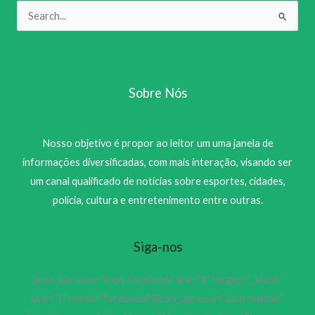
Pesquisar
por:
Sobre Nós
Nosso objetivo é propor ao leitor um uma janela de
informações diversificadas, com mais interação, visando ser
um canal qualificado de notícias sobre esportes, cidades,
polícia, cultura e entretenimento entre outras.
Siga-nos
[icon_bar icon=”icon-facebook” link=”#” target=”_blank”
size=”1″ social=”facebook”][icon_bar icon=”icon-twitter”