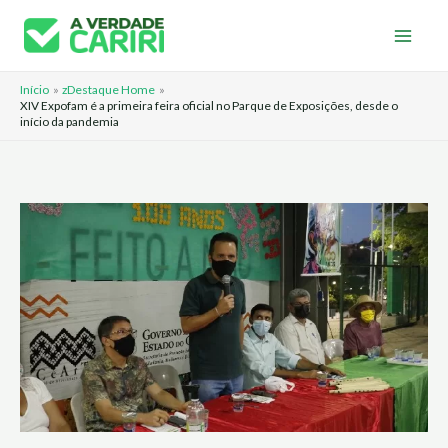
Ir
para
o
Início
zDestaque Home
conteúdo
XIV Expofam é a primeira feira oficial no Parque de Exposições, desde o
início da pandemia