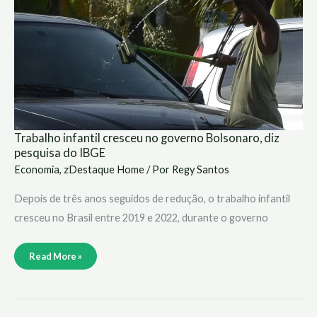
Bolsonaro,
diz
pesquisa
do
IBGE
Trabalho infantil cresceu no governo Bolsonaro, diz
pesquisa do IBGE
Economia
,
zDestaque Home
/ Por
Regy Santos
Depois de três anos seguidos de redução, o trabalho infantil
cresceu no Brasil entre 2019 e 2022, durante o governo
Read More »