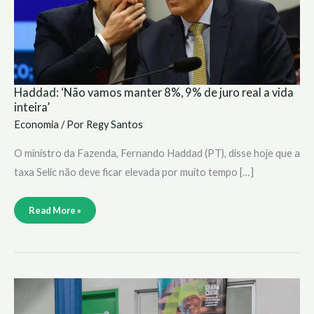
a
vida
inteira’
Haddad: ‘Não vamos manter 8%, 9% de juro real a vida
inteira’
Economia
/ Por
Regy Santos
O ministro da Fazenda, Fernando Haddad (PT), disse hoje que a
taxa Selic não deve ficar elevada por muito tempo […]
Read More »
Mulheres
ampliam
participação
no