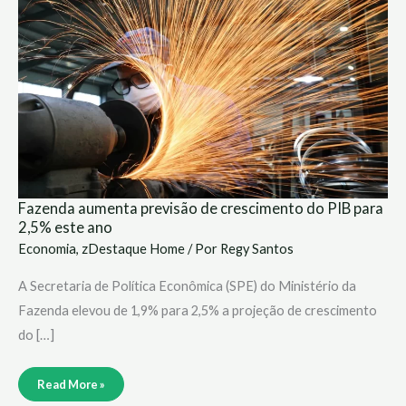
previsão
de
crescimento
do
PIB
para
2,5%
este
ano
Fazenda aumenta previsão de crescimento do PIB para
2,5% este ano
Economia
,
zDestaque Home
/ Por
Regy Santos
A Secretaria de Política Econômica (SPE) do Ministério da
Fazenda elevou de 1,9% para 2,5% a projeção de crescimento
do […]
Read More »