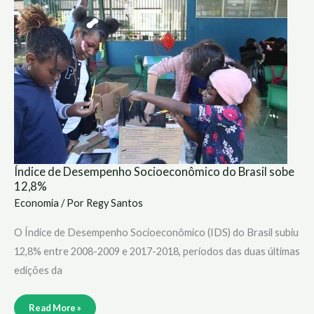
de
Desempenho
Socioeconômico
do
Brasil
sobe
12,8%
Índice de Desempenho Socioeconômico do Brasil sobe
12,8%
Economia
/ Por
Regy Santos
O Índice de Desempenho Socioeconômico (IDS) do Brasil subiu
12,8% entre 2008-2009 e 2017-2018, períodos das duas últimas
edições da
Read More »