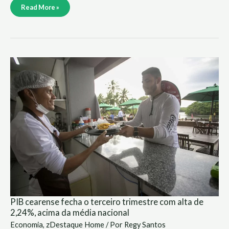
Read More »
PIB
cearense
fecha
o
terceiro
trimestre
com
alta
de
2,24%,
acima
da
média
nacional
PIB cearense fecha o terceiro trimestre com alta de
2,24%, acima da média nacional
Economia
,
zDestaque Home
/ Por
Regy Santos