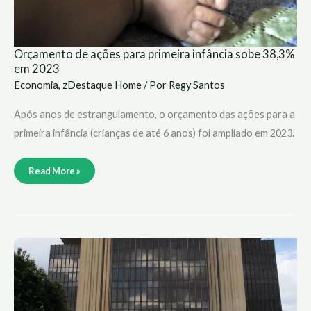
Orçamento de ações para primeira infância sobe 38,3%
em 2023
Economia
,
zDestaque Home
/ Por
Regy Santos
Após anos de estrangulamento, o orçamento das ações para a
primeira infância (crianças de até 6 anos) foi ampliado em 2023.
Read More »
Focus:
mercado
eleva
para
2,18%
projeção
do
crescimento
da