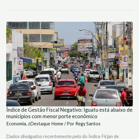
Índice
de
Gestão
Fiscal
Negativo:
Iguatu
está
abaixo
de
municípios
com
menor
porte
econômico
Índice de Gestão Fiscal Negativo: Iguatu está abaixo de
municípios com menor porte econômico
Economia
,
zDestaque Home
/ Por
Regy Santos
Dados divulgados recentemente pelo do Índice Firjan de