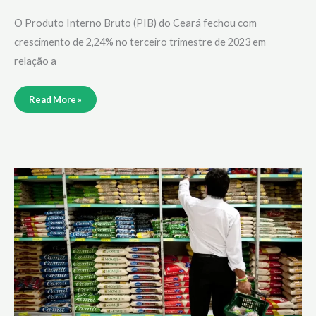
O Produto Interno Bruto (PIB) do Ceará fechou com
crescimento de 2,24% no terceiro trimestre de 2023 em
relação a
Read More »
Ipea:
inflação
continua
menor
para
famílias
com
renda
mais
baixa