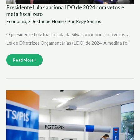
Presidente Lula sanciona LDO de 2024 com vetos e
meta fiscal zero
Economia
,
zDestaque Home
/ Por
Regy Santos
O presidente Luiz Inácio Lula da Silva sancionou, com vetos, a
Lei de Diretrizes Orçamentárias (LDO) de 2024. A medida foi
Read More »
Trabalhadores
podem
sacar
abono
salarial
do
PIS/Pasep
até
quinta-
feira