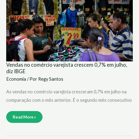
crescem
0,7%
em
julho,
diz
IBGE
Vendas no comércio varejista crescem 0,7% em julho,
diz IBGE
Economia
/ Por
Regy Santos
As vendas no comércio varejista cresceram 0,7% em julho na
comparação com o mês anterior. É o segundo mês consecutivo
Read More »