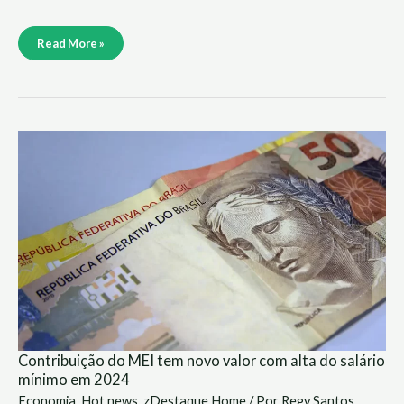
Read More »
Contribuição
do
MEI
tem
novo
valor
com
alta
do
salário
mínimo
em
2024
Contribuição do MEI tem novo valor com alta do salário
mínimo em 2024
Economia
,
Hot news
,
zDestaque Home
/ Por
Regy Santos