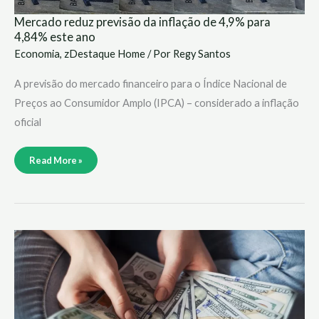
Mercado reduz previsão da inflação de 4,9% para
4,84% este ano
Economia
,
zDestaque Home
/ Por
Regy Santos
A previsão do mercado financeiro para o Índice Nacional de
Preços ao Consumidor Amplo (IPCA) – considerado a inflação
oficial
Read More »
Dólar
engata
2ª
queda
consecutiva
e
fecha
em
R$
4,73,
no