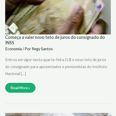
do
INSS
Começa a valer novo teto de juros do consignado do
INSS
Economia
/ Por
Regy Santos
Entrou em vigor nesta quarta-feira (13) o novo teto de juros
do consignado para aposentados e pensionistas do Instituto
Nacional […]
Read More »
Mais