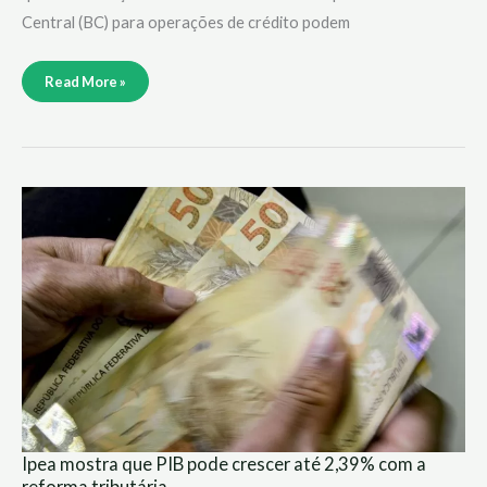
Central (BC) para operações de crédito podem
Read More »
Ipea
mostra
que
PIB
pode
crescer
até
2,39%
com
a
reforma
tributária
Ipea mostra que PIB pode crescer até 2,39% com a
reforma tributária