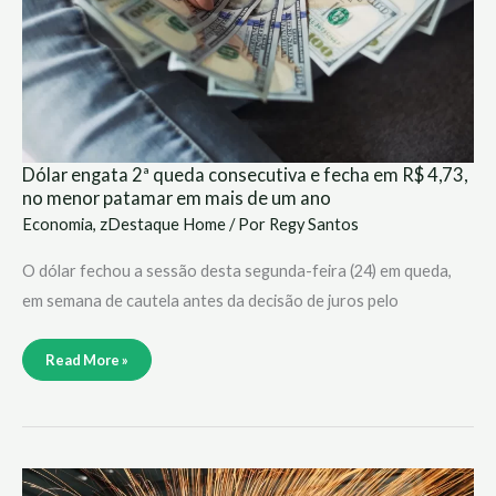
menor
patamar
em
mais
de
um
ano
Dólar engata 2ª queda consecutiva e fecha em R$ 4,73,
no menor patamar em mais de um ano
Economia
,
zDestaque Home
/ Por
Regy Santos
O dólar fechou a sessão desta segunda-feira (24) em queda,
em semana de cautela antes da decisão de juros pelo
Read More »
Fazenda
aumenta