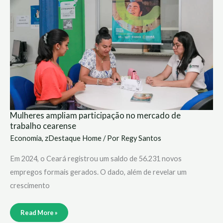
mercado
de
trabalho
cearense
Mulheres ampliam participação no mercado de
trabalho cearense
Economia
,
zDestaque Home
/ Por
Regy Santos
Em 2024, o Ceará registrou um saldo de 56.231 novos
empregos formais gerados. O dado, além de revelar um
crescimento
Read More »