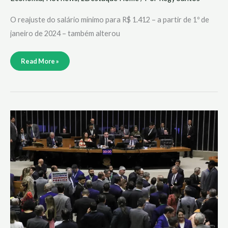
O reajuste do salário mínimo para R$ 1.412 – a partir de 1º de
janeiro de 2024 – também alterou
Read More »
Presidente
Lula
sanciona
LDO
de
2024
com
vetos
e
meta
fiscal
zero