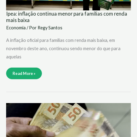
Ipea: inflação continua menor para famílias com renda
mais baixa
Economia
/ Por
Regy Santos
A inflação oficial para famílias com renda mais baixa, em
novembro deste ano, continuou sendo menor do que para
aquelas
Read More »
Começa
a
valer
novo
teto
de
juros
do
consignado