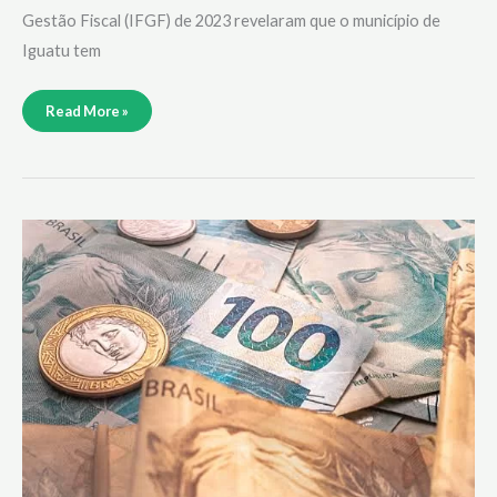
Gestão Fiscal (IFGF) de 2023 revelaram que o município de
Iguatu tem
Read More »
Reforma
tributária:
relator
diz
que
profissionais
liberais
deverão
ter
uma
alíquota
menor
de
imposto
sobre
consumo