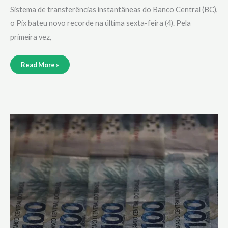
Sistema de transferências instantâneas do Banco Central (BC),
o Pix bateu novo recorde na última sexta-feira (4). Pela
primeira vez,
Read More »
Mercado
reduz
previsão
da
inflação
de
4,9%
para
4,84%
este
ano