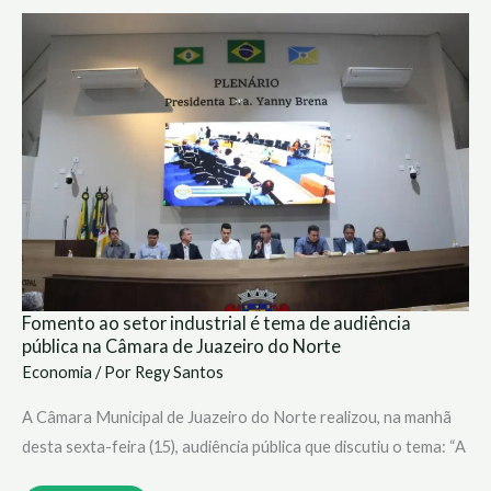
Fomento
ao
setor
industrial
é
tema
de
audiência
pública
na
Câmara
de
Juazeiro
do
Norte
Fomento ao setor industrial é tema de audiência
pública na Câmara de Juazeiro do Norte
Economia
/ Por
Regy Santos
A Câmara Municipal de Juazeiro do Norte realizou, na manhã
desta sexta-feira (15), audiência pública que discutiu o tema: “A