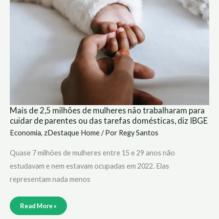
de
2,5
milhões
de
mulheres
não
trabalharam
para
cuidar
de
parentes
ou
das
tarefas
domésticas,
diz
IBGE
Mais de 2,5 milhões de mulheres não trabalharam para
cuidar de parentes ou das tarefas domésticas, diz IBGE
Economia
,
zDestaque Home
/ Por
Regy Santos
Quase 7 milhões de mulheres entre 15 e 29 anos não
estudavam e nem estavam ocupadas em 2022. Elas
representam nada menos
Read More »