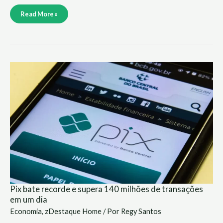
Read More »
Pix
bate
recorde
e
supera
140
milhões
de
transações
em
um
dia
Pix bate recorde e supera 140 milhões de transações
em um dia
Economia
,
zDestaque Home
/ Por
Regy Santos