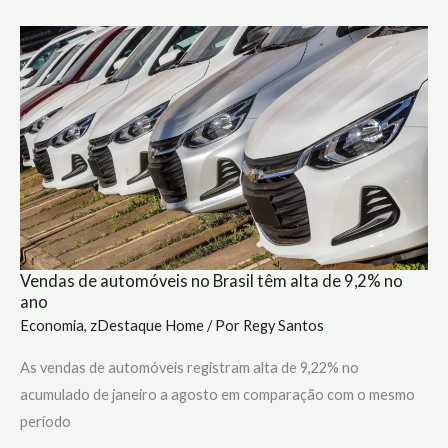
Vendas
de
automóveis
no
Brasil
têm
alta
de
9,2%
no
ano
Vendas de automóveis no Brasil têm alta de 9,2% no
ano
Economia
,
zDestaque Home
/ Por
Regy Santos
As vendas de automóveis registram alta de 9,22% no
acumulado de janeiro a agosto em comparação com o mesmo
período