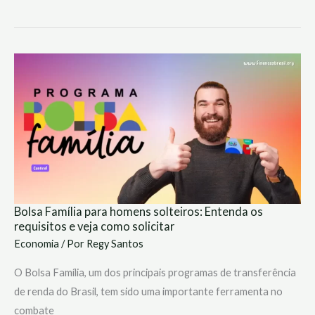
Bolsa
Família
para
homens
solteiros:
Entenda
os
requisitos
e
veja
como
solicitar
Bolsa Família para homens solteiros: Entenda os
requisitos e veja como solicitar
Economia
/ Por
Regy Santos
O Bolsa Família, um dos principais programas de transferência
de renda do Brasil, tem sido uma importante ferramenta no
combate