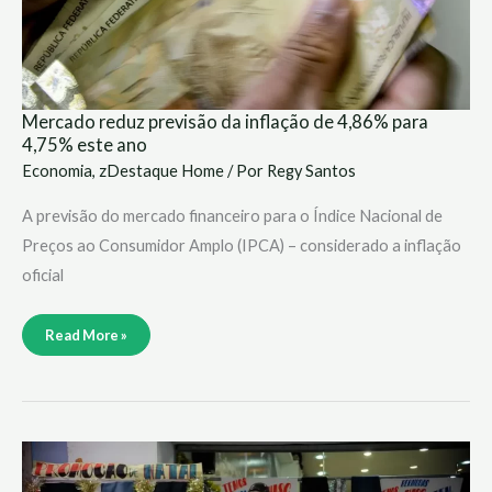
Mercado reduz previsão da inflação de 4,86% para
4,75% este ano
Economia
,
zDestaque Home
/ Por
Regy Santos
A previsão do mercado financeiro para o Índice Nacional de
Preços ao Consumidor Amplo (IPCA) – considerado a inflação
oficial
Read More »
Vendas
no
comércio
varejista