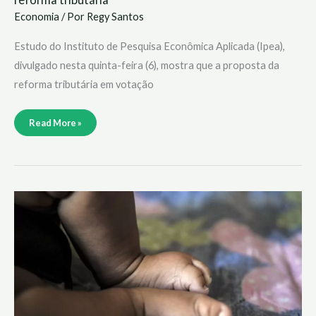
Economia
/ Por
Regy Santos
Estudo do Instituto de Pesquisa Econômica Aplicada (Ipea),
divulgado nesta quinta-feira (6), mostra que a proposta da
reforma tributária em votação
Read More »
Orçamento
de
ações
para
primeira
infância
sobe
38,3%
em
2023