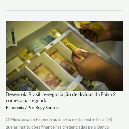
Desenrola
Brasil:
renegociação
de
dívidas
da
Faixa
2
começa
na
segunda
Desenrola Brasil: renegociação de dívidas da Faixa 2
começa na segunda
Economia
/ Por
Regy Santos
O Ministério da Fazenda autorizou nesta sexta-feira (14)
que as instituições financeiras credenciadas pelo Banco