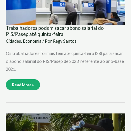
Trabalhadores podem sacar abono salarial do
PIS/Pasep até quinta-feira
Cidades
,
Economia
/ Por
Regy Santos
Os trabalhadores formais têm até quinta-feira (28) para sacar
o abono salarial do PIS/Pasep de 2023, referente ao ano-base
2021.
Read More »
Trabalho
infantil
cresceu
no
governo