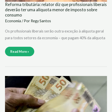
Reforma tributária: relator diz que profissionais liberais
deverão ter uma alíquota menor de imposto sobre
consumo
Economia
/ Por
Regy Santos
Os profissionais liberais serão outra exceção à alíquota geral
para todos setores da economia – que pagam 40% da alíquota
Read More »
Mercado
reduz
previsão
da
inflação
de
4,86%
para
4,75%
este
ano