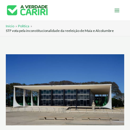
Ir
para
o
Início
Política
conteúdo
STF vota pela inconstitucionalidade da reeleição de Maia e Alcolumbre