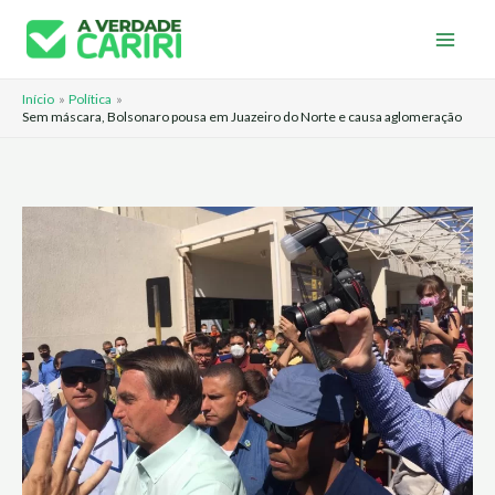
Ir
para
o
Início
Política
conteúdo
Sem máscara, Bolsonaro pousa em Juazeiro do Norte e causa aglomeração