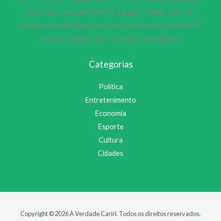
icon=”icon-youtube” link=”#” target=”_blank” size=”1″
social=”youtube”][icon_bar icon=”icon-instagram” link=”#”
target=”_blank” size=”1″ social=”instagram”]
Categorias
Política
Entretenimento
Economia
Esporte
Cultura
Cidades
Copyright © 2026 A Verdade Cariri. Todos os direitos reservados.