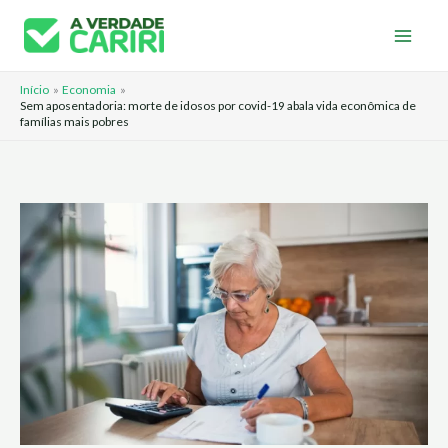
Ir
para
o
Início
Economia
conteúdo
Sem aposentadoria: morte de idosos por covid-19 abala vida econômica de
famílias mais pobres