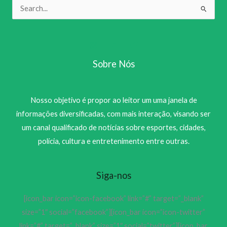
Pesquisar
por:
Sobre Nós
Nosso objetivo é propor ao leitor um uma janela de
informações diversificadas, com mais interação, visando ser
um canal qualificado de notícias sobre esportes, cidades,
polícia, cultura e entretenimento entre outras.
Siga-nos
[icon_bar icon=”icon-facebook” link=”#” target=”_blank”
size=”1″ social=”facebook”][icon_bar icon=”icon-twitter”
link=”#” target=”_blank” size=”1″ social=”twitter”][icon_bar