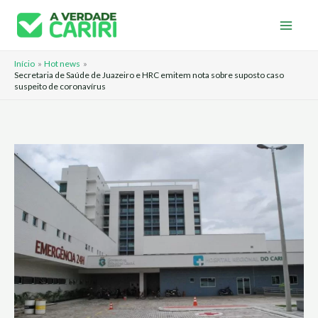
Ir
para
o
Início
Hot news
conteúdo
Secretaria de Saúde de Juazeiro e HRC emitem nota sobre suposto caso
suspeito de coronavírus