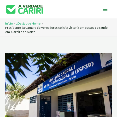
Ir
para
o
Início
zDestaque Home
conteúdo
Presidente da Câmara de Vereadores solicita vistoria em postos de saúde
em Juazeiro do Norte