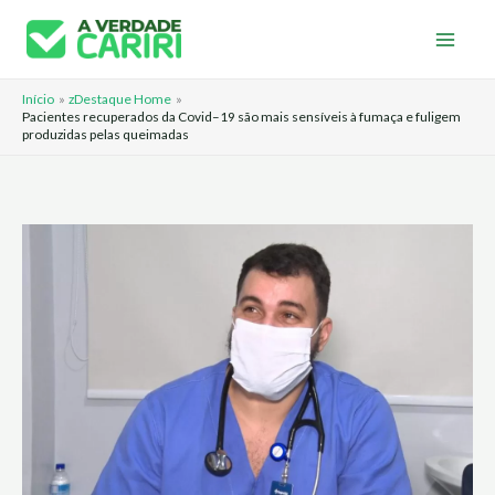
Ir
para
o
Início
zDestaque Home
conteúdo
Pacientes recuperados da Covid–19 são mais sensíveis à fumaça e fuligem
produzidas pelas queimadas