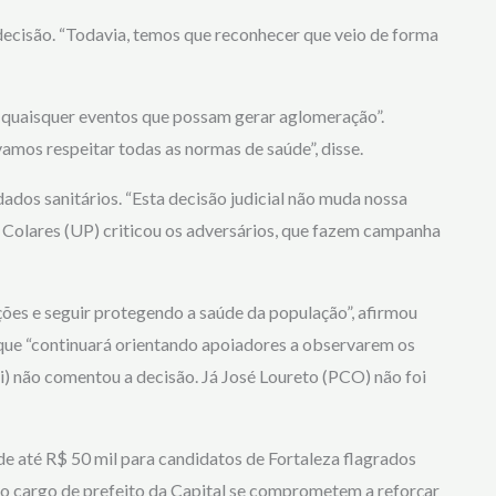
 decisão. “Todavia, temos que reconhecer que veio de forma
ar quaisquer eventos que possam gerar aglomeração”.
amos respeitar todas as normas de saúde”, disse.
ados sanitários. “Esta decisão judicial não muda nossa
 Colares (UP) criticou os adversários, que fazem campanha
ões e seguir protegendo a saúde da população”, afirmou
que “continuará orientando apoiadores a observarem os
i) não comentou a decisão. Já José Loureto (PCO) não foi
de até R$ 50 mil para candidatos de Fortaleza flagrados
 cargo de prefeito da Capital se comprometem a reforçar