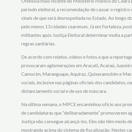
Ofensiva mais recente do Ministério Público do Ceará
período eleitoral, a recomendação de cassar o registr
sinais de que será desrespeitada no Estado. Ao longo d
pelo menos 13 cidades cearenses. Já em Fortaleza, po
militantes após Justiça Eleitoral determinar multa a par
regras sanitárias.
De acordo com relatos, vídeos e fotos a que a reportage
provocaram aglomerações em Aracati, Acaraú, Juazeiro 
Camocim, Maranguape, Aquiraz, Quixeramobim e Marac
sociais, inclusive nas páginas oficiais dos candidatos, n
distanciamento social e de uso de máscara.
Na última semana, o MPCE encaminhou ofício aos prom
de candidaturas que “deliberadamente” promoverem ag
Justiça não consegue alcançá-los. Eles não têm medo d
mostrando acima do sistema de fiscalização. Nestes caso