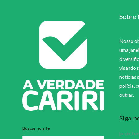
Sobre 
Nosso obj
uma jane
diversifi
visando s
notícias 
polícia, 
outras.
Siga-n
Buscar no site
[icon_ba