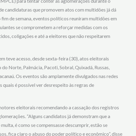
 (MPCE) para tentar conter as aglomerações durante o
o de candidaturas que promovem atos com multidões já dá
o fim de semana, eventos políticos reuniram multidões em
stulantes se comprometem a reforçar medidas com os
tidos, coligações e até a eleitores que não respeitarem
m teve acesso, desde sexta-feira (30), atos eleitorais
do Norte, Palmácia, Pacoti, Sobral, Quixadá, Russas,
anaú. Os eventos são amplamente divulgados nas redes
as quais é possível ver desrespeito às regras de
otores eleitorais recomendando a cassação dos registros
lomerações. “Alguns candidatos já demonstram que a
e multa, é como se compensasse descumprir, estão se
s, fica claro o abuso do poder político e econômico”, disse