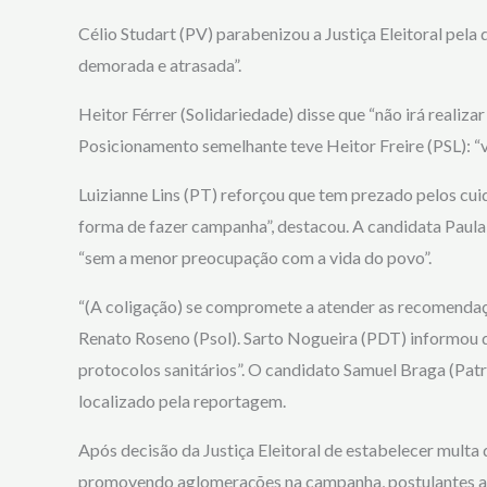
Célio Studart (PV) parabenizou a Justiça Eleitoral pela
demorada e atrasada”.
Heitor Férrer (Solidariedade) disse que “não irá realiz
Posicionamento semelhante teve Heitor Freire (PSL): “v
Luizianne Lins (PT) reforçou que tem prezado pelos cuid
forma de fazer campanha”, destacou. A candidata Paula
“sem a menor preocupação com a vida do povo”.
“(A coligação) se compromete a atender as recomendaç
Renato Roseno (Psol). Sarto Nogueira (PDT) informou 
protocolos sanitários”. O candidato Samuel Braga (Patr
localizado pela reportagem.
Após decisão da Justiça Eleitoral de estabelecer multa 
promovendo aglomerações na campanha, postulantes ao