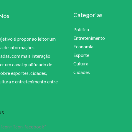
Categorias
Nós
Política
Entretenimento
etivo é propor ao leitor um
Economia
la de informações
Esporte
cadas, com mais interação,
Cultura
er um canal qualificado de
Cidades
sobre esportes, cidades,
cultura e entretenimento entre
os
r icon=”icon-facebook”