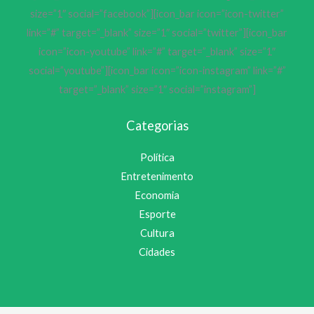
size=”1″ social=”facebook”][icon_bar icon=”icon-twitter”
link=”#” target=”_blank” size=”1″ social=”twitter”][icon_bar
icon=”icon-youtube” link=”#” target=”_blank” size=”1″
social=”youtube”][icon_bar icon=”icon-instagram” link=”#”
target=”_blank” size=”1″ social=”instagram”]
Categorias
Política
Entretenimento
Economia
Esporte
Cultura
Cidades