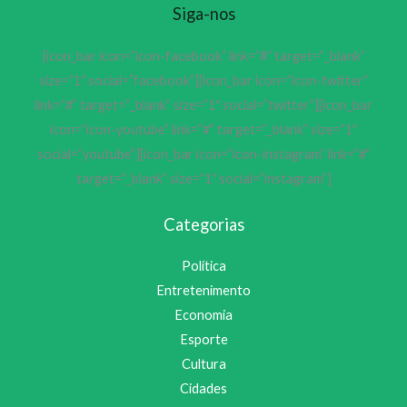
Siga-nos
[icon_bar icon=”icon-facebook” link=”#” target=”_blank”
size=”1″ social=”facebook”][icon_bar icon=”icon-twitter”
link=”#” target=”_blank” size=”1″ social=”twitter”][icon_bar
icon=”icon-youtube” link=”#” target=”_blank” size=”1″
social=”youtube”][icon_bar icon=”icon-instagram” link=”#”
target=”_blank” size=”1″ social=”instagram”]
Categorias
Política
Entretenimento
Economia
Esporte
Cultura
Cidades