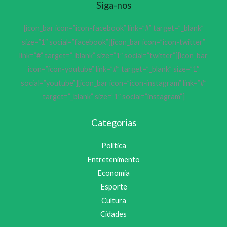
Siga-nos
[icon_bar icon=”icon-facebook” link=”#” target=”_blank”
size=”1″ social=”facebook”][icon_bar icon=”icon-twitter”
link=”#” target=”_blank” size=”1″ social=”twitter”][icon_bar
icon=”icon-youtube” link=”#” target=”_blank” size=”1″
social=”youtube”][icon_bar icon=”icon-instagram” link=”#”
target=”_blank” size=”1″ social=”instagram”]
Categorias
Política
Entretenimento
Economia
Esporte
Cultura
Cidades