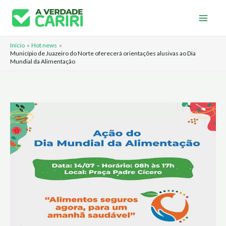
Ir
para
o
Início
Hot news
conteúdo
Município de Juazeiro do Norte oferecerá orientações alusivas ao Dia
Mundial da Alimentação