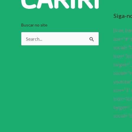
Siga-n
Buscar no site
[icon_ba
link=”#” 
Pesquisar
social=”
por:
icon=”ico
target=”_
social=”t
youtube” 
size=”1″ 
icon=”ico
target=”_
social=”i