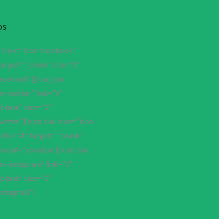
os
r icon=”icon-facebook”
target=”_blank” size=”1″
facebook”][icon_bar
n-twitter” link=”#”
blank” size=”1″
witter”][icon_bar icon=”icon-
link=”#” target=”_blank”
social=”youtube”][icon_bar
n-instagram” link=”#”
blank” size=”1″
nstagram”]