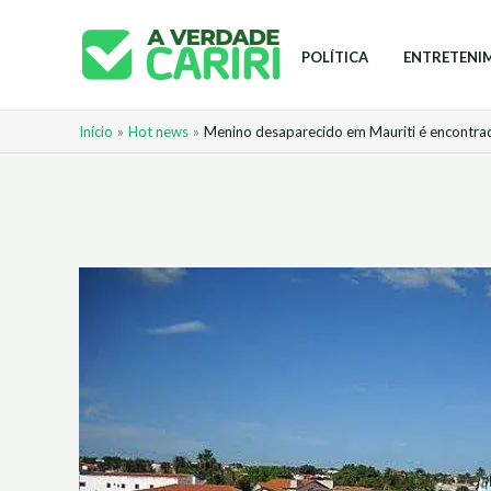
Ir
para
POLÍTICA
ENTRETENI
o
conteúdo
Início
Hot news
Menino desaparecido em Mauriti é encontra