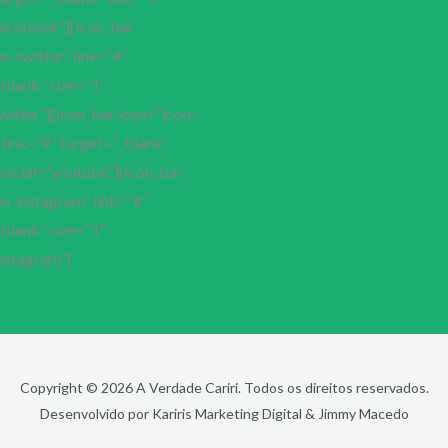
facebook”][icon_bar
n-twitter” link=”#”
blank” size=”1″
witter”][icon_bar icon=”icon-
link=”#” target=”_blank”
social=”youtube”][icon_bar
n-instagram” link=”#”
blank” size=”1″
nstagram”]
Copyright © 2026 A Verdade Cariri. Todos os direitos reservados.
Desenvolvido por Kariris Marketing Digital & Jimmy Macedo