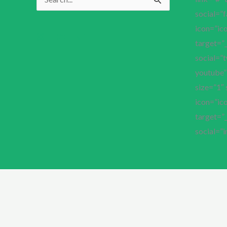
Pesquisar
social=”
por:
icon=”ico
target=”_
social=”t
youtube” 
size=”1″ 
icon=”ico
target=”_
social=”i