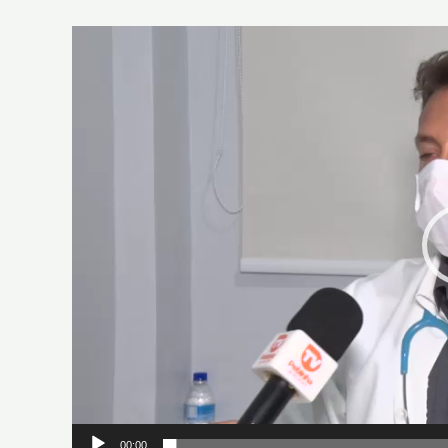
Tocador
de
vídeo
00:00