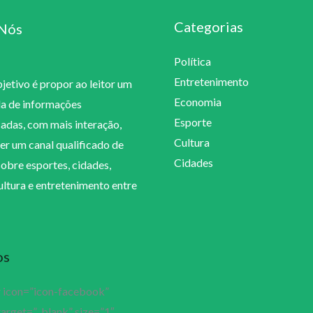
Categorias
Nós
Política
Entretenimento
etivo é propor ao leitor um
Economia
la de informações
Esporte
cadas, com mais interação,
Cultura
er um canal qualificado de
Cidades
sobre esportes, cidades,
cultura e entretenimento entre
os
r icon=”icon-facebook”
target=”_blank” size=”1″