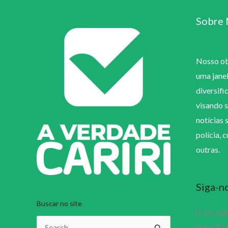
Sobre 
Nosso obj
uma jane
diversifi
visando s
notícias 
polícia, 
outras.
Siga-n
Buscar no site
[icon_ba
link=”#” 