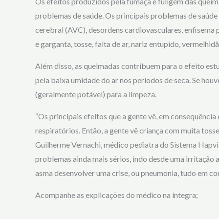
Os efeitos produzidos pela fumaça e fuligem das quei
problemas de saúde. Os principais problemas de saúde 
cerebral (AVC), desordens cardiovasculares, enfisema pu
e garganta, tosse, falta de ar, nariz entupido, vermelhidã
Além disso, as queimadas contribuem para o efeito estu
pela baixa umidade do ar nos períodos de seca. Se houve
(geralmente potável) para a limpeza.
“Os principais efeitos que a gente vê, em consequência
respiratórios. Então, a gente vê criança com muita tosse
Guilherme Vernachi, médico pediatra do Sistema Hapvi
problemas ainda mais sérios, indo desde uma irritação 
asma desenvolver uma crise, ou pneumonia, tudo em co
Acompanhe as explicações do médico na íntegra;