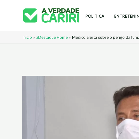
Ir
para
POLÍTICA
ENTRETENI
o
conteúdo
Início
zDestaque Home
Médico alerta sobre o perigo da fum