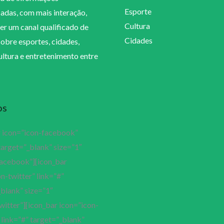
Esporte
cadas, com mais interação,
Cultura
er um canal qualificado de
Cidades
sobre esportes, cidades,
cultura e entretenimento entre
os
r icon=”icon-facebook”
target=”_blank” size=”1″
facebook”][icon_bar
n-twitter” link=”#”
blank” size=”1″
witter”][icon_bar icon=”icon-
link=”#” target=”_blank”