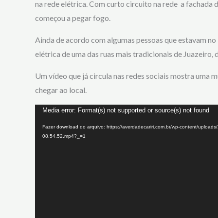
na rede elétrica. Com curto circuito na rede a fachad
começou a pegar fogo.
Ainda de acordo com algumas pessoas que estavam no loc
elétrica de uma das ruas mais tradicionais de Juazeiro,
Um vídeo que já circula nas redes sociais mostra uma
chegar ao local.
Tocador
Media error: Format(s) not supported or source(s) not found
de
Fazer download do arquivo: https://averdadecariri.com.br/wp-content/uploa
08.54.52.mp4?_=1
vídeo