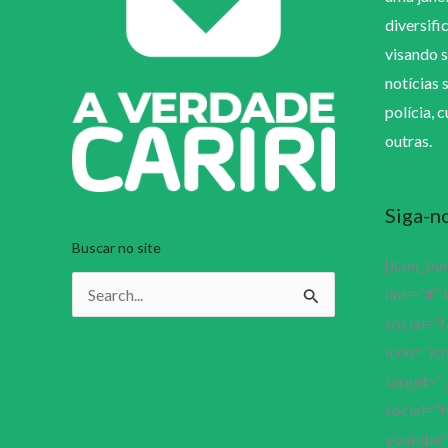
diversifi
visando s
notícias 
polícia, 
outras.
Siga-n
Buscar no site
[icon_ba
link=”#” 
Pesquisar
social=”
por:
icon=”ico
target=”_
social=”t
youtube” 