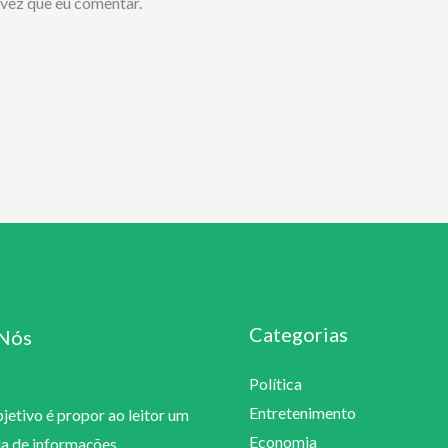
vez que eu comentar.
Categorias
Nós
Política
Entretenimento
etivo é propor ao leitor um
Economia
la de informações