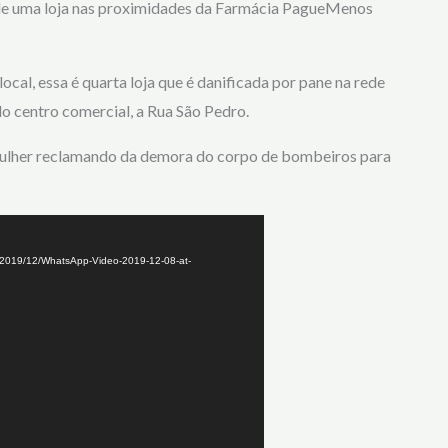
a de uma loja nas proximidades da Farmácia PagueMenos
al, essa é quarta loja que é danificada por pane na rede
 do centro comercial, a Rua São Pedro.
 mulher reclamando da demora do corpo de bombeiros para
ds/2019/12/WhatsApp-Video-2019-12-08-at-