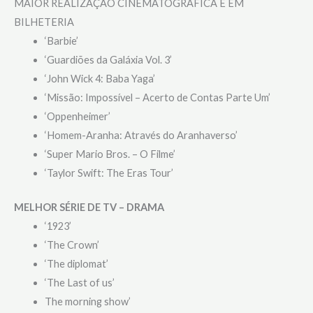
MAIOR REALIZAÇÃO CINEMATOGRÁFICA E EM
BILHETERIA
‘Barbie’
‘Guardiões da Galáxia Vol. 3’
‘John Wick 4: Baba Yaga’
‘Missão: Impossível – Acerto de Contas Parte Um’
‘Oppenheimer’
‘Homem-Aranha: Através do Aranhaverso’
‘Super Mario Bros. – O Filme’
‘Taylor Swift: The Eras Tour’
MELHOR SÉRIE DE TV – DRAMA
‘1923’
‘The Crown’
‘The diplomat’
‘The Last of us’
The morning show’