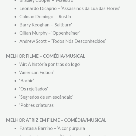
Bradley Cooper – ‘Maestro’
Leonardo Dicaprio – ‘Assassinos da Lua das Flores’
Colman Domingo – ‘Rustin’
Barry Keoghan – ‘Saltburn’
Cillian Murphy – ‘Oppenheimer’
Andrew Scott – ‘Todos Nós Desconhecidos’
MELHOR FILME – COMÉDIA/MUSICAL
‘Air: A história por trás do logo’
‘American Fiction’
‘Barbie’
‘Os rejeitados’
‘Segredos de um escândalo’
‘Pobres criaturas’
MELHOR ATRIZ EM FILME – COMÉDIA/MUSICAL
Fantasia Barrino – ‘A cor púrpura’