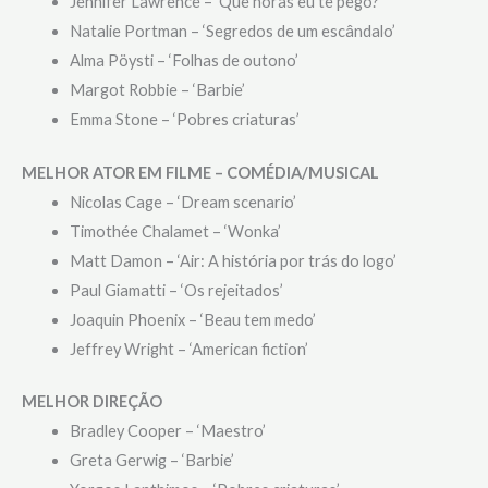
Jennifer Lawrence – ‘Que horas eu te pego?’
Natalie Portman – ‘Segredos de um escândalo’
Alma Pöysti – ‘Folhas de outono’
Margot Robbie – ‘Barbie’
Emma Stone – ‘Pobres criaturas’
MELHOR ATOR EM FILME – COMÉDIA/MUSICAL
Nicolas Cage – ‘Dream scenario’
Timothée Chalamet – ‘Wonka’
Matt Damon – ‘Air: A história por trás do logo’
Paul Giamatti – ‘Os rejeitados’
Joaquin Phoenix – ‘Beau tem medo’
Jeffrey Wright – ‘American fiction’
MELHOR DIREÇÃO
Bradley Cooper – ‘Maestro’
Greta Gerwig – ‘Barbie’