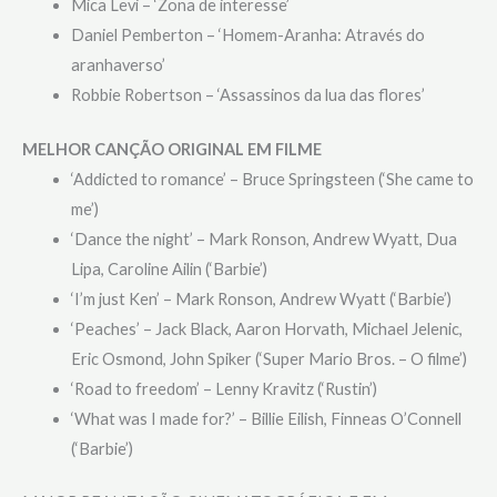
Mica Levi – ‘Zona de interesse’
Daniel Pemberton – ‘Homem-Aranha: Através do
aranhaverso’
Robbie Robertson – ‘Assassinos da lua das flores’
MELHOR CANÇÃO ORIGINAL EM FILME
‘Addicted to romance’ – Bruce Springsteen (‘She came to
me’)
‘Dance the night’ – Mark Ronson, Andrew Wyatt, Dua
Lipa, Caroline Ailin (‘Barbie’)
‘I’m just Ken’ – Mark Ronson, Andrew Wyatt (‘Barbie’)
‘Peaches’ – Jack Black, Aaron Horvath, Michael Jelenic,
Eric Osmond, John Spiker (‘Super Mario Bros. – O filme’)
‘Road to freedom’ – Lenny Kravitz (‘Rustin’)
‘What was I made for?’ – Billie Eilish, Finneas O’Connell
(‘Barbie’)