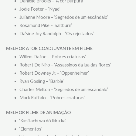
Danielle Brooks – ‘A cor púrpura’
Jodie Foster – ‘Nyad’
Julianne Moore – ‘Segredos de um escândalo’
Rosamund Pike – ‘Saltburn’
Da’vine Joy Randolph – ‘Os rejeitados’
MELHOR ATOR COADJUVANTE EM FILME
Willem Dafoe – ‘Pobres criaturas’
Robert De Niro – ‘Assassinos da lua das flores’
Robert Downey Jr. – ‘Oppenheimer’
Ryan Gosling – ‘Barbie’
Charles Melton – ‘Segredos de um escândalo’
Mark Ruffalo – ‘Pobres criaturas’
MELHOR FILME DE ANIMAÇÃO
‘Kimitachi wa dô ikiru ka’
‘Elementos’