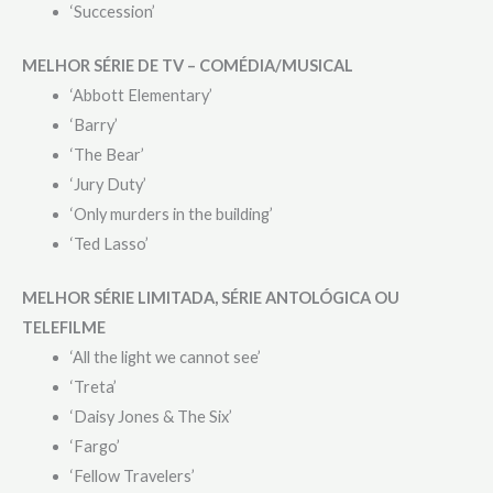
‘Succession’
MELHOR SÉRIE DE TV – COMÉDIA/MUSICAL
‘Abbott Elementary’
‘Barry’
‘The Bear’
‘Jury Duty’
‘Only murders in the building’
‘Ted Lasso’
MELHOR SÉRIE LIMITADA, SÉRIE ANTOLÓGICA OU
TELEFILME
‘All the light we cannot see’
‘Treta’
‘Daisy Jones & The Six’
‘Fargo’
‘Fellow Travelers’