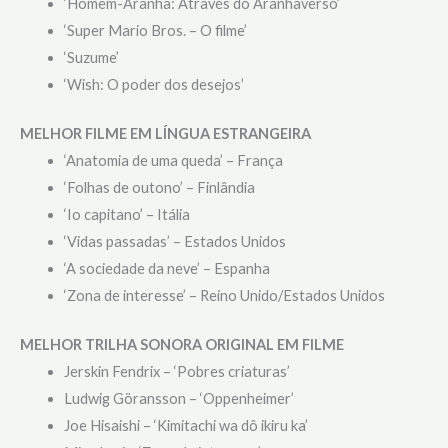
‘Homem-Aranha: Através do Aranhaverso’
‘Super Mario Bros. – O filme’
‘Suzume’
‘Wish: O poder dos desejos’
MELHOR FILME EM LÍNGUA ESTRANGEIRA
‘Anatomia de uma queda’ – França
‘Folhas de outono’ – Finlândia
‘Io capitano’ – Itália
‘Vidas passadas’ – Estados Unidos
‘A sociedade da neve’ – Espanha
‘Zona de interesse’ – Reino Unido/Estados Unidos
MELHOR TRILHA SONORA ORIGINAL EM FILME
Jerskin Fendrix – ‘Pobres criaturas’
Ludwig Göransson – ‘Oppenheimer’
Joe Hisaishi – ‘Kimitachi wa dô ikiru ka’