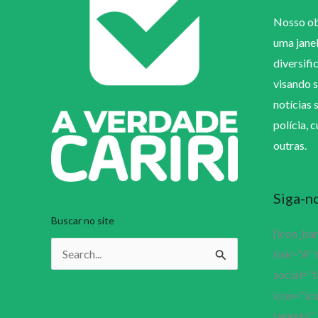
Nosso obj
uma jane
diversifi
visando s
notícias 
polícia, 
outras.
Siga-n
Buscar no site
[icon_ba
link=”#” 
Pesquisar
social=”
por:
icon=”ico
target=”_