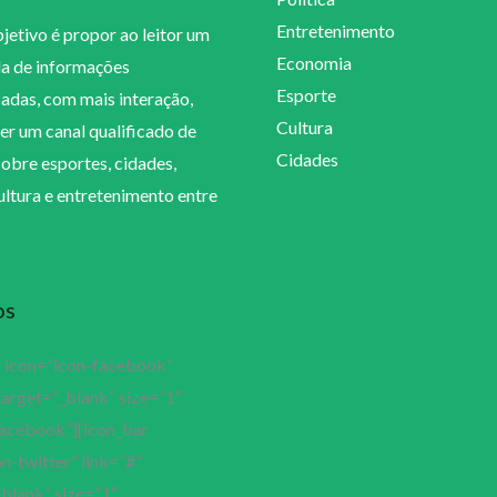
Entretenimento
etivo é propor ao leitor um
Economia
la de informações
Esporte
cadas, com mais interação,
Cultura
er um canal qualificado de
Cidades
sobre esportes, cidades,
cultura e entretenimento entre
os
r icon=”icon-facebook”
target=”_blank” size=”1″
facebook”][icon_bar
n-twitter” link=”#”
blank” size=”1″