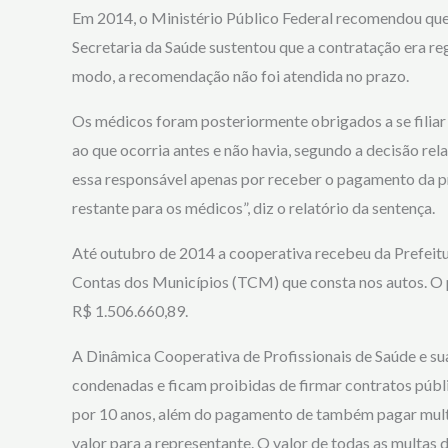
Em 2014, o Ministério Público Federal recomendou que a
Secretaria da Saúde sustentou que a contratação era re
modo, a recomendação não foi atendida no prazo.
Os médicos foram posteriormente obrigados a se filiar
ao que ocorria antes e não havia, segundo a decisão rel
essa responsável apenas por receber o pagamento da pre
restante para os médicos”, diz o relatório da sentença.
Até outubro de 2014 a cooperativa recebeu da Prefeit
Contas dos Municípios (TCM) que consta nos autos. O pr
R$ 1.506.660,89.
A Dinâmica Cooperativa de Profissionais de Saúde e sua
condenadas e ficam proibidas de firmar contratos públic
por 10 anos, além do pagamento de também pagar mult
valor para a representante. O valor de todas as multas de