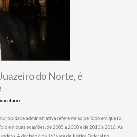
Juazeiro do Norte, é
e
omentário
robidade administrativa referente ao período em que foi
ípio em duas ocasiões, de 2005 a 2008 e de 2013 a 2016. As
ndato. A decisão é da 16ª vara da Justiça Federal no