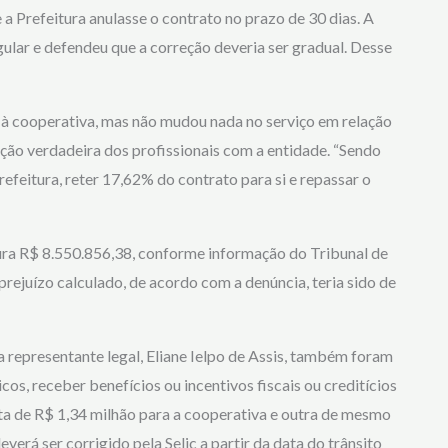
 Prefeitura anulasse o contrato no prazo de 30 dias. A
gular e defendeu que a correção deveria ser gradual. Desse
 à cooperativa, mas não mudou nada no serviço em relação
ação verdadeira dos profissionais com a entidade. “Sendo
feitura, reter 17,62% do contrato para si e repassar o
ura R$ 8.550.856,38, conforme informação do Tribunal de
ejuízo calculado, de acordo com a denúncia, teria sido de
 representante legal, Eliane Ielpo de Assis, também foram
os, receber benefícios ou incentivos fiscais ou creditícios
a de R$ 1,34 milhão para a cooperativa e outra de mesmo
verá ser corrigido pela Selic a partir da data do trânsito