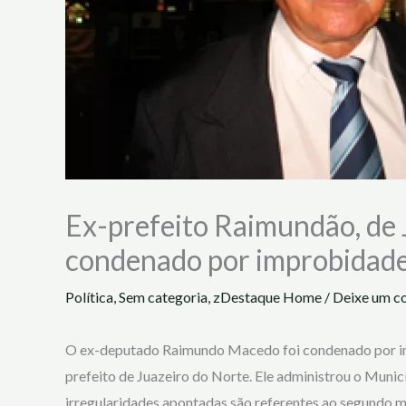
Ex-prefeito Raimundão, de 
condenado por improbidad
Política
,
Sem categoria
,
zDestaque Home
/
Deixe um c
O ex-deputado Raimundo Macedo foi condenado por imp
prefeito de Juazeiro do Norte. Ele administrou o Munic
irregularidades apontadas são referentes ao segundo ma