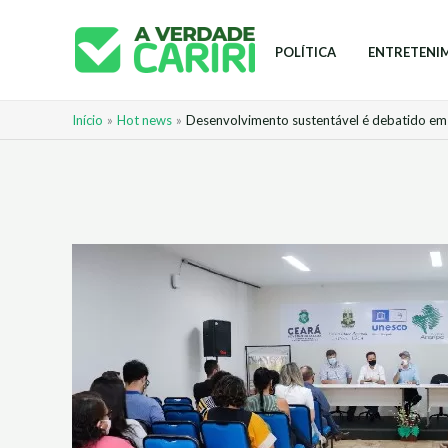
Ir
para
POLÍTICA
ENTRETENI
o
conteúdo
Início
Hot news
Desenvolvimento sustentável é debatido e