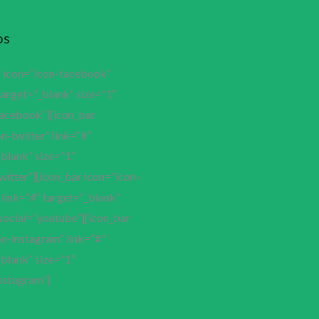
os
r icon=”icon-facebook”
target=”_blank” size=”1″
facebook”][icon_bar
n-twitter” link=”#”
blank” size=”1″
witter”][icon_bar icon=”icon-
link=”#” target=”_blank”
social=”youtube”][icon_bar
n-instagram” link=”#”
blank” size=”1″
nstagram”]