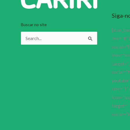
Siga-n
Buscar no site
[icon_ba
link=”#” 
Pesquisar
social=”
por:
icon=”ico
target=”_
social=”t
youtube” 
size=”1″ 
icon=”ico
target=”_
social=”i