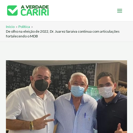
Ir
para
o
Início
Política
conteúdo
De olho na eleição de 2022, Dr. Juarez Saraiva continua com articulações
fortalecendo o MDB