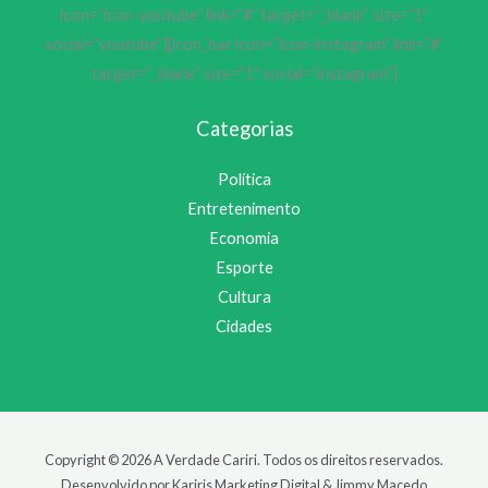
icon=”icon-youtube” link=”#” target=”_blank” size=”1″
social=”youtube”][icon_bar icon=”icon-instagram” link=”#”
target=”_blank” size=”1″ social=”instagram”]
Categorias
Política
Entretenimento
Economia
Esporte
Cultura
Cidades
Copyright © 2026 A Verdade Cariri. Todos os direitos reservados.
Desenvolvido por Kariris Marketing Digital & Jimmy Macedo