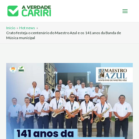
Ir
para
o
Início
Hot news
conteúdo
Crato festeja o centenário do Maestro Azul e os 141 anos da Banda de
Música municipal