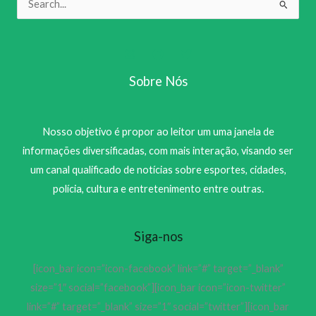
Pesquisar
por:
Sobre Nós
Nosso objetivo é propor ao leitor um uma janela de
informações diversificadas, com mais interação, visando ser
um canal qualificado de notícias sobre esportes, cidades,
polícia, cultura e entretenimento entre outras.
Siga-nos
[icon_bar icon=”icon-facebook” link=”#” target=”_blank”
size=”1″ social=”facebook”][icon_bar icon=”icon-twitter”
link=”#” target=”_blank” size=”1″ social=”twitter”][icon_bar