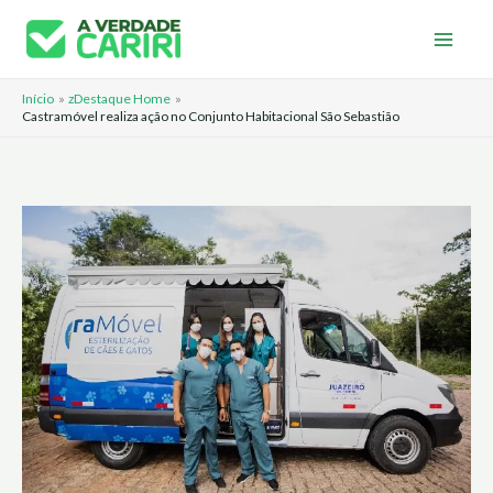
Ir
para
o
Início
zDestaque Home
conteúdo
Castramóvel realiza ação no Conjunto Habitacional São Sebastião