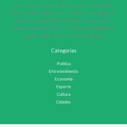
size=”1″ social=”facebook”][icon_bar icon=”icon-twitter”
link=”#” target=”_blank” size=”1″ social=”twitter”][icon_bar
icon=”icon-youtube” link=”#” target=”_blank” size=”1″
social=”youtube”][icon_bar icon=”icon-instagram” link=”#”
target=”_blank” size=”1″ social=”instagram”]
Categorias
Política
Entretenimento
Economia
Esporte
Cultura
Cidades