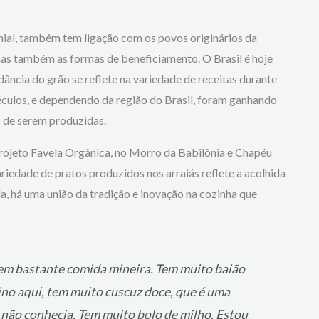
onial, também tem ligação com os povos originários da
 mas também as formas de beneficiamento. O Brasil é hoje
ncia do grão se reflete na variedade de receitas durante
séculos, e dependendo da região do Brasil, foram ganhando
s de serem produzidas.
rojeto Favela Orgânica, no Morro da Babilônia e Chapéu
ariedade de pratos produzidos nos arraiás reflete a acolhida
la, há uma união da tradição e inovação na cozinha que
, tem bastante comida mineira. Tem muito baião
ino aqui, tem muito cuscuz doce, que é uma
u não conhecia. Tem muito bolo de milho. Estou