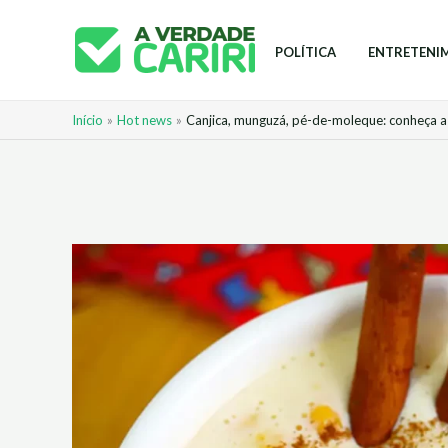
Ir
para
POLÍTICA
ENTRETENI
o
conteúdo
Início
Hot news
Canjica, munguzá, pé-de-moleque: conheça a