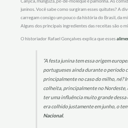
Canjica, munguzá, pé-de-moleque e pamonha. As comidas
juninos. Você sabe como surgiram esses quitutes? A div
carregam consigo um pouco da história do Brasil, da mis
Alguns dos principais ingredientes das receitas são o m
O historiador Rafael Gonçalves explica que esses
alimen
“A festa junina tem essa origem europei
portugueses ainda durante o período c
principalmente no caso do milho, né? In
colheita, principalmente no Nordeste, qu
ter uma influência muito grande dessa 
era colhido justamente em junho, o tem
Nacional
.