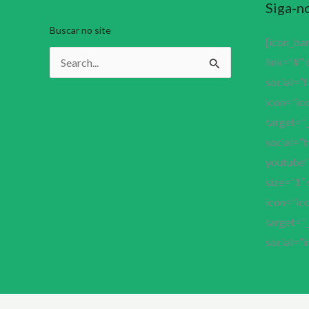
Siga-n
Buscar no site
[icon_ba
link=”#” 
Pesquisar
social=”
por:
icon=”ico
target=”_
social=”t
youtube” 
size=”1″ 
icon=”ico
target=”_
social=”i