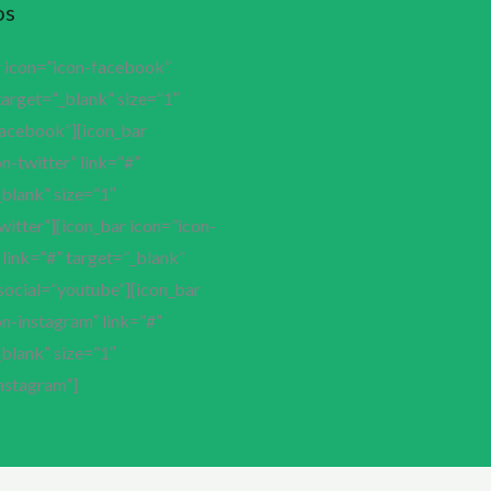
os
r icon=”icon-facebook”
target=”_blank” size=”1″
facebook”][icon_bar
n-twitter” link=”#”
blank” size=”1″
witter”][icon_bar icon=”icon-
link=”#” target=”_blank”
social=”youtube”][icon_bar
n-instagram” link=”#”
blank” size=”1″
nstagram”]