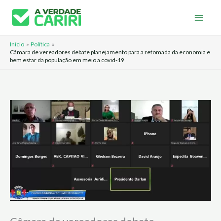
Ir
para
o
Início
Política
conteúdo
Câmara de vereadores debate planejamento para a retomada da economia e
bem estar da população em meio a covid-19