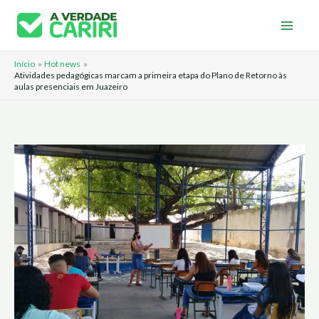
Ir
para
o
Início
Hot news
conteúdo
Atividades pedagógicas marcam a primeira etapa do Plano de Retorno às
aulas presenciais em Juazeiro