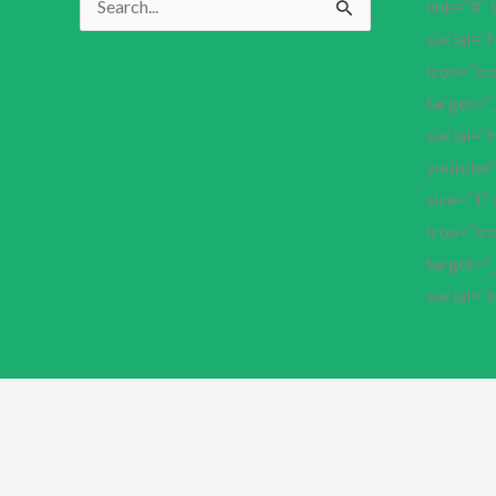
link=”#” 
Pesquisar
social=”
por:
icon=”ico
target=”_
social=”t
youtube” 
size=”1″ 
icon=”ico
target=”_
social=”i