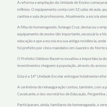
A reforma e ampliação da Unidade de Ensino começara
milhões. O equipamento conta com 12 salas de aula, quad
cantina e sala de professores. Atualmente, a escola ate
A filha do homenageado, Solange Cruz, destacou o empe
equipamento de ensino tão importante, necessário e hist
educação e que a escola era sua antiga residência, onde
foi prefeito por cinco mandatos em Juazeiro do Norte e
O Prefeito Glêdson Bezerra ressaltou a importância do
investimentos cheguem à população, através do acesso 
Esta é a 14ª Unidade Escolar entregue totalmente refor
A cerimônia de reinauguração contou, também, com a p
Cavalcante, e dos secretários de Educação, Pergentina J
Participaram, ainda, familiares do homenageado, o ve