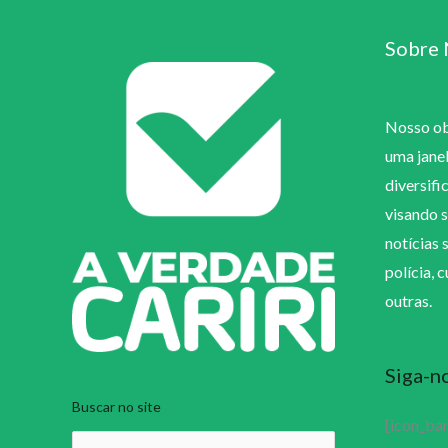
Sobre 
Nosso obj
uma jane
diversifi
visando s
notícias 
polícia, 
outras.
Siga-n
Buscar no site
[icon_ba