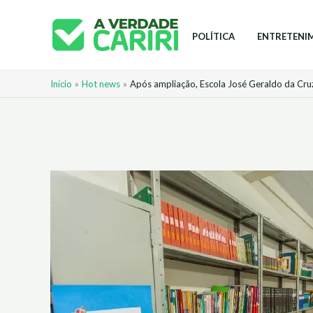
Ir
para
POLÍTICA
ENTRETENI
o
conteúdo
Início
Hot news
Após ampliação, Escola José Geraldo da Cru