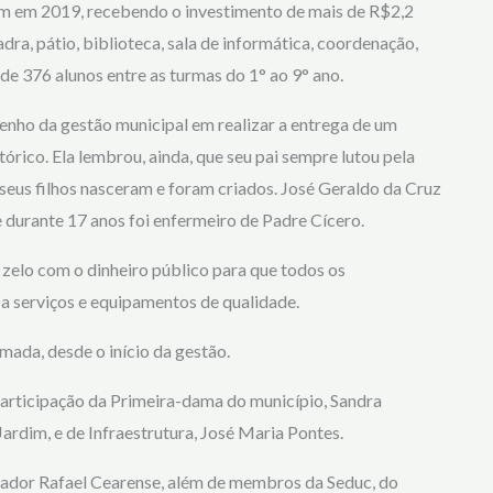
m em 2019, recebendo o investimento de mais de R$2,2
ra, pátio, biblioteca, sala de informática, coordenação,
nde 376 alunos entre as turmas do 1° ao 9° ano.
nho da gestão municipal em realizar a entrega de um
órico. Ela lembrou, ainda, que seu pai sempre lutou pela
 seus filhos nasceram e foram criados. José Geraldo da Cruz
 durante 17 anos foi enfermeiro de Padre Cícero.
 zelo com o dinheiro público para que todos os
a serviços e equipamentos de qualidade.
mada, desde o início da gestão.
articipação da Primeira-dama do município, Sandra
ardim, e de Infraestrutura, José Maria Pontes.
reador Rafael Cearense, além de membros da Seduc, do