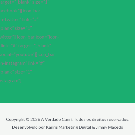
target=”_blank” size=”1″
facebook”][icon_bar
n-twitter” link=”#”
blank” size=”1″
witter”][icon_bar icon=”icon-
link=”#” target=”_blank”
social=”youtube”][icon_bar
n-instagram” link=”#”
blank” size=”1″
nstagram”]
Copyright © 2026 A Verdade Cariri. Todos os direitos reservados.
Desenvolvido por Kariris Marketing Digital & Jimmy Macedo