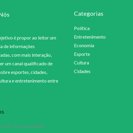
Categorias
Nós
Política
Entretenimento
etivo é propor ao leitor um
Economia
la de informações
Esporte
cadas, com mais interação,
Cultura
er um canal qualificado de
Cidades
sobre esportes, cidades,
cultura e entretenimento entre
os
r icon=”icon-facebook”